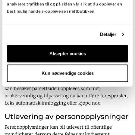
analysere trafikken til og på siden vår slik at du opplever en
registrere hvor brukeren beveger seg rundt i
best mulig handels-opplevelse i nettbutikken.
nettbutikken. Du kan når som helst slette denne
historikken selv. Fordelen med å ha denne er at du
slipper å gjøre samme ting hver gang du besøker oss,
Detaljer
f.eks oppgi passord på din side hos oss.
Cookie er nyttig for både deg og
Aksepter cookies
XLmann
En cookie kan være nyttig for både deg og XLmann. Som
Kun nødvendige cookies
eier av nettbutikken kan XLmann tilpasse tjenestene ut
fra informasjonene som blir lagret. For deg som bruker
kan besøket på nettsiden oppleves som mer
brukervennlig og tilpasset og du kan utføre forespørsler,
f.eks automatisk innlogging eller kjøpe noe.
Utlevering av personopplysninger
Personopplysninger kan bli utlevert til offentlige
myndigheter dersom dette følger av lovbestemt