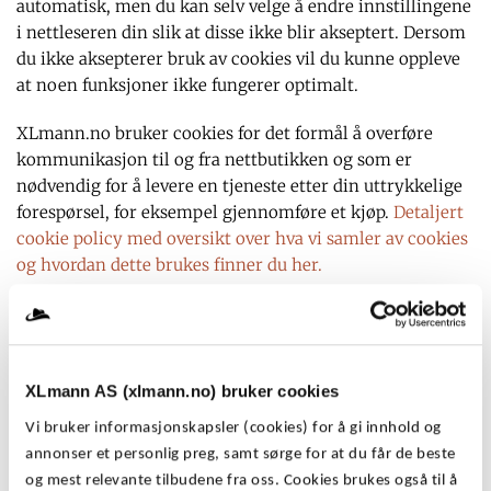
automatisk, men du kan selv velge å endre innstillingene
i nettleseren din slik at disse ikke blir akseptert. Dersom
du ikke aksepterer bruk av cookies vil du kunne oppleve
at noen funksjoner ikke fungerer optimalt.
XLmann.no bruker cookies for det formål å overføre
kommunikasjon til og fra nettbutikken og som er
nødvendig for å levere en tjeneste etter din uttrykkelige
forespørsel, for eksempel gjennomføre et kjøp.
Detaljert
cookie policy med oversikt over hva vi samler av cookies
og hvordan dette brukes finner du her.
Hva er en
informasjonskapsel/cookie?
En informasjonskapsel, ofte kalt cookie er en liten
XLmann AS (xlmann.no) bruker cookies
tekstfil som lastes ned og lagres på brukerens
Vi bruker informasjonskapsler (cookies) for å gi innhold og
datamaskin eller mobilenhet når brukeren åpner/går til
annonser et personlig preg, samt sørge for at du får de beste
en nettside. Denne tekstfilen brukes for eksempel til å
og mest relevante tilbudene fra oss. Cookies brukes også til å
lagre innloggingsdetaljer, huske handlekurv eller