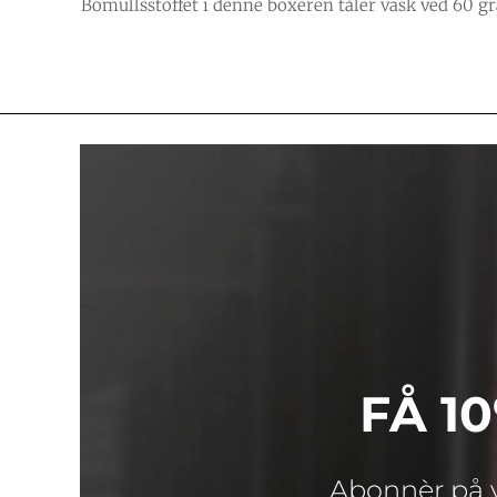
Bomullsstoffet i denne boxeren tåler vask ved 60 gr
FÅ 1
Abonnèr på v