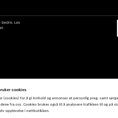
i bedre.
Les
er.
©
XLmann AS | Org.nr. 818 868 022
ruker cookies
 (cookies) for å gi innhold og annonser et personlig preg, samt sørge
dene fra oss. Cookies brukes også til å analysere trafikken til og på sid
ls-opplevelse i nettbutikken.