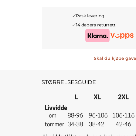
R
S
Rask levering
I
E
14 dagers returrett
S
R
V
:
A
K
Skal du kjøpe gave
R
R
:
STØRRELSESGUIDE
K
4
R
4
8
4
,