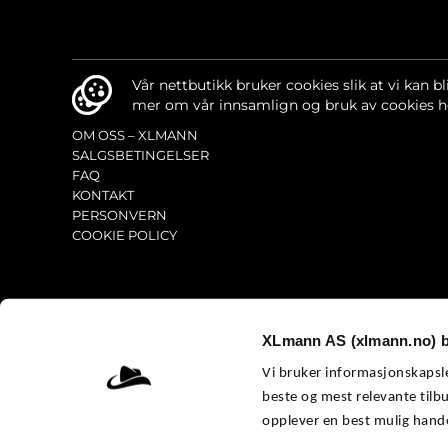
Vår nettbutikk bruker cookies slik at vi kan bl
mer om vår innsamlign og bruk av cookies h
OM OSS – XLMANN
SALGSBETINGELSER
FAQ
KONTAKT
PERSONVERN
COOKIE POLICY
XLmann AS (xlmann.no) b
Vi bruker informasjonskapsler
beste og mest relevante tilbu
opplever en best mulig hande