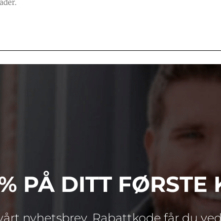
ader.
0% PÅ DITT FØRSTE 
årt nyhetsbrev. Rabattkode får du ve