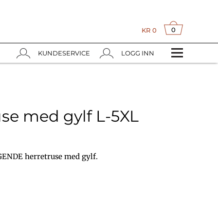
0
KR
0
KUNDESERVICE
LOGG INN
use med gylf L-5XL
ENDE herretruse med gylf.