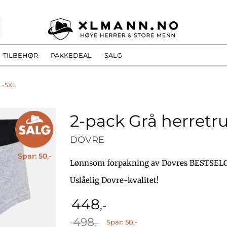
TILBEHØR
PAKKEDEAL
SALG
L-5XL
2-pack Grå herretr
DOVRE
Spar: 50,-
Lønnsom forpakning av Dovres BESTSELG
Uslåelig Dovre-kvalitet!
448
,-
O
N
498
,-
Spar: 50,-