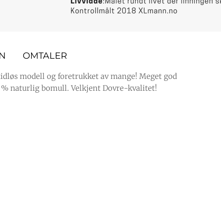
9
-
8
.
,
ON
OMTALER
-
 tidløs modell og foretrukket av mange! Meget god
.
0 % naturlig bomull. Velkjent Dovre-kvalitet!