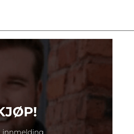
KJØP!
d innmelding.