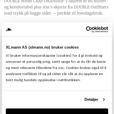
DOUBLE White CRAFTMANSHIP T-skjorte er en stilren
og komfortabel plus size t-skjorte fra DOUBLE Outfitters
med trykk på begge sider – perfekt til hverdagsbruk.
T-skjorten er laget i 100% myk og pustende bomull som
gir en lett og behagelig følelse hele dagen. T-skjorten gir
et avslappet og trendy uttrykk som passer like godt til
shorts som jeans. Selges i store størrelser fra 3XL til 9XL
XLmann AS (xlmann.no) bruker cookies
og er utviklet for menn som ønsker god komfort og
moderne passform.
Vi bruker informasjonskapsler (cookies) for å gi innhold og
annonser et personlig preg, samt sørge for at du får de beste
OBS: Modellen er liten i størrelsen – vi anbefaler å velge
og mest relevante tilbudene fra oss. Cookies brukes også til å
minst én størrelse større enn du vanligvis bruker.
analysere trafikken til og på siden vår slik at du opplever en
best mulig handels-opplevelse i nettbutikken.
DOUBLE White CRAFTMANSHIP T-skjorte i
store størrelser (3XL–6XL)
Detaljer
Derfor er denne t-skjorten et