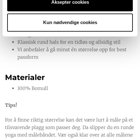
godt kjøp
Aksepter cookies
100% bomull – myk, pustende og komfortabel hele
dagen
Kun nødvendige cookies
Plus size passform fra 3XL–9XL – god plass og
bevegelsesfrihet
Klassisk rund hals for en tidløs og allsidig stil
Vi anbefaler å gå minst én størrelse opp for best
passform
Materialer
100% Bomull
Tips!
For å finne riktig størrelse kan det være lurt å måle på et
tilsvarende plagg som passer deg. Da slipper du en runde
yoga med målebåndet. Vær også klar over at alle målene