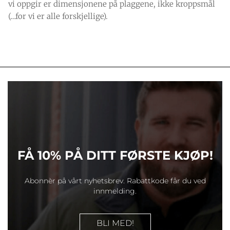
vi oppgir er dimensjonene på plaggene, ikke kroppsmål
(…for vi er alle forskjellige).
FÅ 10% PÅ DITT FØRSTE KJØP!
Abonnèr på vårt nyhetsbrev. Rabattkode får du ved
innmelding.
BLI MED!