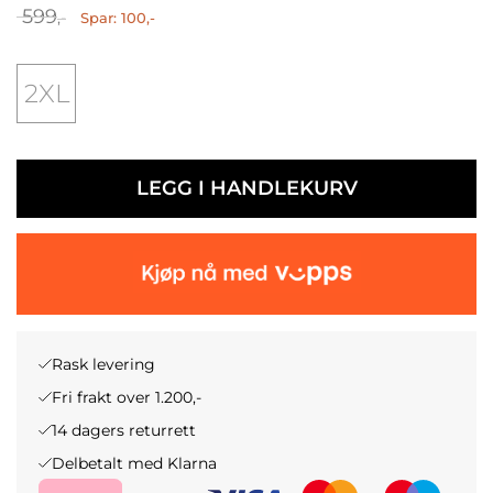
O
N
599
Spar: 100,-
,-
P
Å
2XL
P
V
R
Æ
I
R
LEGG I HANDLEKURV
N
E
N
N
E
D
L
E
Rask levering
I
P
Fri frakt over 1.200,-
G
R
14 dagers returrett
Delbetalt med Klarna
P
I