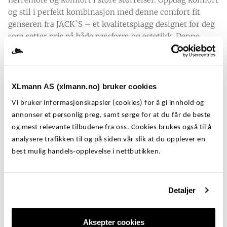
9
.
og stil i perfekt kombinasjon med denne comfort fit
genseren fra JACK`S – et kvalitetsplagg designet for deg
,
som setter pris på både passform og estetikk. Denne
genseren gir garderoben din et løft som oser av
-
eksklusivitet og stil.
.
Den myke og slitesterke bomullen gjør genseren ideell
XLmann AS (xlmann.no) bruker cookies
til både fritid og uformelle anledninger – perfekt til
Vi bruker informasjonskapsler (cookies) for å gi innhold og
kjølige sommerkvelder eller helgeturer ved sjøen.
annonser et personlig preg, samt sørge for at du får de beste
og mest relevante tilbudene fra oss. Cookies brukes også til å
Med størrelser fra 2XL til 7XL er denne genseren spesielt
analysere trafikken til og på siden vår slik at du opplever en
utviklet for deg som ønsker god passform i større
best mulig handels-opplevelse i nettbutikken.
størrelser – uten å gå på kompromiss med stil.
JACKS Dark Grey Cotton Genser –
Detaljer
Komfortabel mørk grå bomullsgenser i store
størrelser
Aksepter cookies