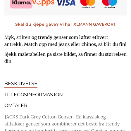
R
S
I
E
Skal du kjøpe gave? Vi har
XLMANN GAVEKORT
S
R
Myk, stilren og trendy genser som løfter ethvert
V
:
antrekk. Match opp med jeans eller chinos, så blir du fin!
A
K
Sjekk måletabellen på siste bildet, så finner du størrelsen
R
R
din.
:
K
4
BESKRIVELSE
R
9
TILLEGGSINFORMASJON
9
OMTALER
5
,
JACKS Dark Grey Cotton Genser. En klassisk og
stilsikker genser som kombinerer det beste fra trendy
9
-
herremote og komfort i store størrelser. Oppdag komfort