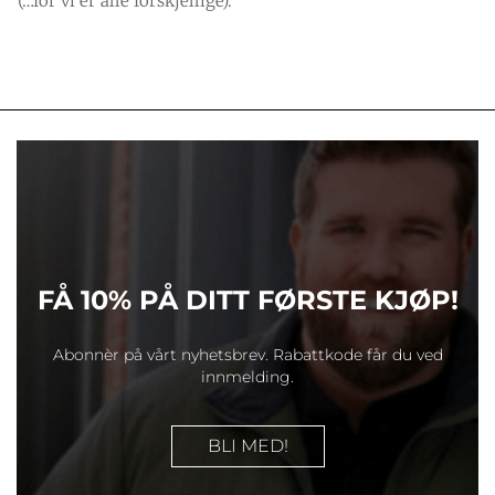
(…for vi er alle forskjellige).
FÅ 10% PÅ DITT FØRSTE KJØP!
Abonnèr på vårt nyhetsbrev. Rabattkode får du ved
innmelding.
BLI MED!