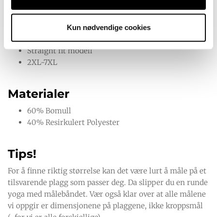
Egenskaper
Klassisk og elegant langermet genser med rund
Kun nødvendige cookies
hals
Straight fit modell
2XL-7XL
Materialer
60% Bomull
40% Resirkulert Polyester
Tips!
For å finne riktig størrelse kan det være lurt å måle på et
tilsvarende plagg som passer deg. Da slipper du en runde
yoga med målebåndet. Vær også klar over at alle målene
vi oppgir er dimensjonene på plaggene, ikke kroppsmål