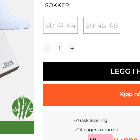
SOKKER
Str 41-44
Str 45-48
LEGG I
Rask levering
14 dagers returrett