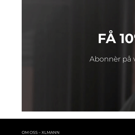
FÅ 1
Abonnèr på v
OM OSS – XLMANN