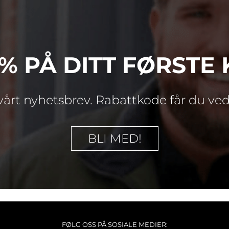
0% PÅ DITT FØRSTE 
årt nyhetsbrev. Rabattkode får du ve
BLI MED!
FØLG OSS PÅ SOSIALE MEDIER: