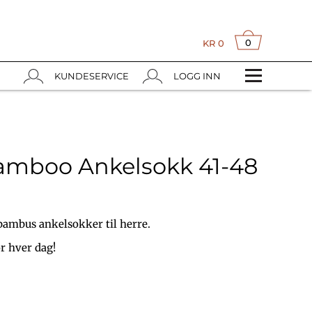
0
KR
0
KUNDESERVICE
LOGG INN
Bamboo Ankelsokk 41-48
ambus ankelsokker til herre.
r hver dag!