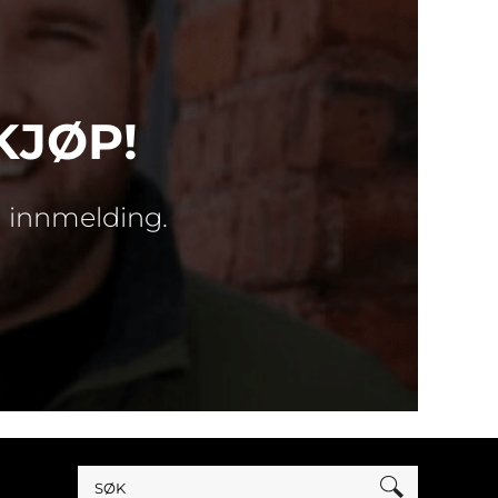
KJØP!
d innmelding.