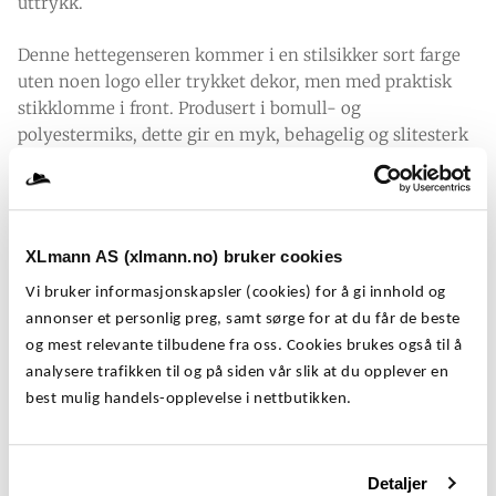
uttrykk.
Denne hettegenseren kommer i en stilsikker sort farge
uten noen logo eller trykket dekor, men med praktisk
stikklomme i front. Produsert i bomull- og
polyestermiks, dette gir en myk, behagelig og slitesterk
kvalitet – ideell til både hverdag, jobb og fritid.
Denne hettegenseren har solid ribb rundt ermer og liv
som sikrer god holdbarhet og en komfortabel passform.
XLmann AS (xlmann.no) bruker cookies
Denne modellen er spesielt utviklet for deg som ønsker
en stilig og sporty genser i plus-size, og finnes i
Vi bruker informasjonskapsler (cookies) for å gi innhold og
størrelsene 3XL–8XL.
annonser et personlig preg, samt sørge for at du får de beste
og mest relevante tilbudene fra oss. Cookies brukes også til å
J&J Sort BRADLEY Hettegenser – Ensfarget
analysere trafikken til og på siden vår slik at du opplever en
sort hettegenser i store størrelser fra
best mulig handels-opplevelse i nettbutikken.
Jack&Jones Plus
Detaljer