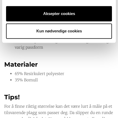
Egenskaper
Plus size hettegenser (3XL–8XL) med romslig og
Aksepter cookies
komfortabel passform
Myk og slitesterk kvalitet
Ensfarget sort farge
Kun nødvendige cookies
Praktisk frontlomme og hettesnøring
Solid ribb på ermer og nederkant for god hold og
varig passform
Materialer
65% Resirkulert polyester
35% Bomull
Tips!
For å finne riktig størrelse kan det være lurt å måle på et
tilsvarende plagg som passer deg. Da slipper du en runde