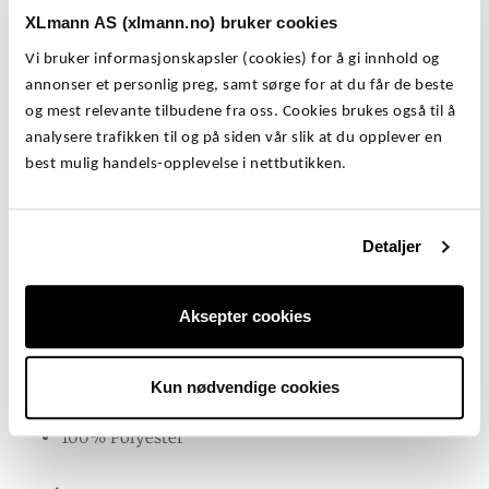
menn. Myk og god fleece joggebukse som ikke gnager
XLmann AS (xlmann.no) bruker cookies
9
.
og gnisser, men har løs og ledig passform. Rette bein
Vi bruker informasjonskapsler (cookies) for å gi innhold og
med mansjetter nederst, snøring i livet.
,
annonser et personlig preg, samt sørge for at du får de beste
-
NORTH Latitude Fleece Joggebukse – Løs og
og mest relevante tilbudene fra oss. Cookies brukes også til å
ledig joggebukse i store størrelser
analysere trafikken til og på siden vår slik at du opplever en
.
best mulig handels-opplevelse i nettbutikken.
Egenskaper
Detaljer
Mørk blå joggebukse med snøring i livet
To lommer i front + baklomme, rette bein
God vidde på modellen
Aksepter cookies
2XL – 8XL
Kun nødvendige cookies
Materialer
100% Polyester