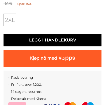
O
N
699
Spar: 150,-
,-
P
Å
2XL
P
V
R
Æ
I
R
LEGG I HANDLEKURV
N
E
N
N
E
D
L
E
Rask levering
I
P
Fri frakt over 1.200,-
G
R
14 dagers returrett
Delbetalt med Klarna
P
I