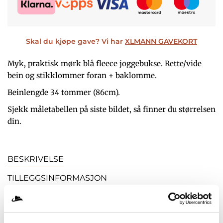
R
S
I
E
Skal du kjøpe gave? Vi har
XLMANN GAVEKORT
S
R
Myk, praktisk mørk blå fleece joggebukse. Rette/vide
V
:
bein og stikklommer foran + baklomme.
A
K
Beinlengde 34 tommer (86cm).
R
R
Sjekk måletabellen på siste bildet, så finner du størrelsen
:
din.
K
5
R
4
BESKRIVELSE
9
TILLEGGSINFORMASJON
6
,
OMTALER
9
-
NORTH Latitude Fleece Joggebukse i store størrelser til