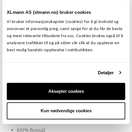
9
-
NORTH56 DENIM Sort Elastisk Sweetpants i store
XLmann AS (xlmann.no) bruker cookies
størrelser til menn fra North56 DENIM. Myk og god
9
.
bukse som ikke gnager og gnisser, men har løs og ledig
Vi bruker informasjonskapsler (cookies) for å gi innhold og
passform. Rette bein, snøring i livet.
,
annonser et personlig preg, samt sørge for at du får de beste
og mest relevante tilbudene fra oss. Cookies brukes også til å
-
NORTH56 DENIM Sort Elastisk Sweetpants –
analysere trafikken til og på siden vår slik at du opplever en
Løs og ledig joggebukse i store størrelser
best mulig handels-opplevelse i nettbutikken.
.
Egenskaper
Detaljer
Sort joggebukse med snøring i livet
To lommer i front, rette bein
Aksepter cookies
God vidde på modellen
XL – 8XL
Kun nødvendige cookies
Materialer
100% Bomull