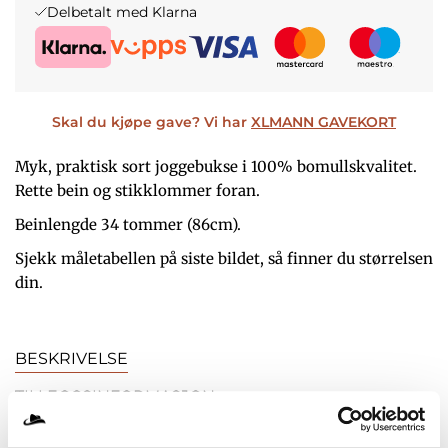
Delbetalt med Klarna
P
I
R
S
I
E
Skal du kjøpe gave? Vi har
XLMANN GAVEKORT
S
R
Myk, praktisk sort joggebukse i 100% bomullskvalitet.
V
:
Rette bein og stikklommer foran.
A
K
Beinlengde 34 tommer (86cm).
R
R
Sjekk måletabellen på siste bildet, så finner du størrelsen
:
din.
K
5
R
4
BESKRIVELSE
9
TILLEGGSINFORMASJON
6
,
OMTALER