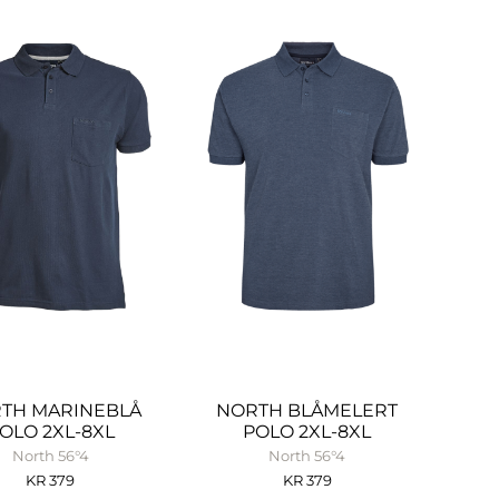
TH MARINEBLÅ
NORTH BLÅMELERT
OLO 2XL-8XL
POLO 2XL-8XL
North 56°4
North 56°4
KR
379
KR
379