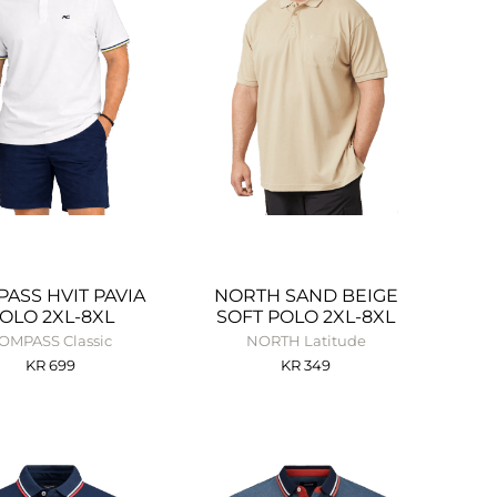
ASS HVIT PAVIA
NORTH SAND BEIGE
OLO 2XL-8XL
SOFT POLO 2XL-8XL
OMPASS Classic
NORTH Latitude
KR
699
KR
349