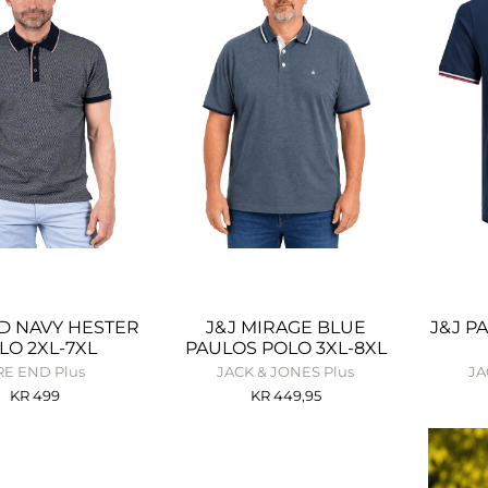
D NAVY HESTER
J&J MIRAGE BLUE
J&J P
LO 2XL-7XL
PAULOS POLO 3XL-8XL
RE END Plus
JACK & JONES Plus
JA
KR
499
KR
449,95