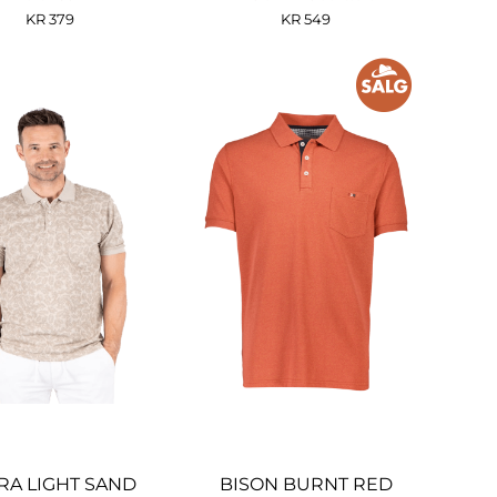
KR
379
KR
549
RA LIGHT SAND
BISON BURNT RED