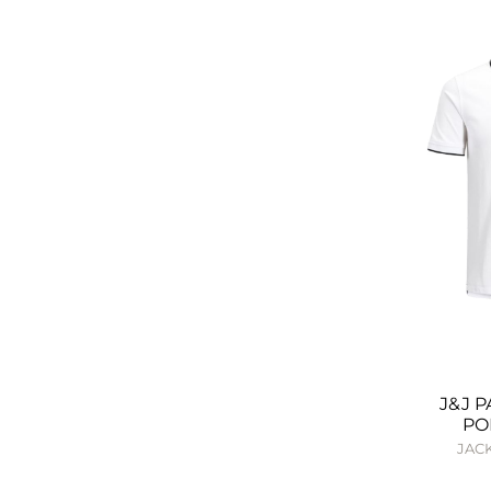
J&J 
PO
JACK