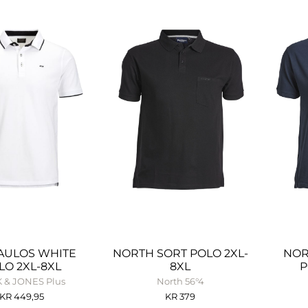
PAULOS WHITE
NORTH SORT POLO 2XL-
NOR
LO 2XL-8XL
8XL
P
 & JONES Plus
North 56°4
KR
449,95
KR
379