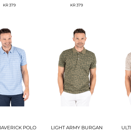
KR
379
KR
379
MAVERICK POLO
LIGHT ARMY BURGAN
ULT