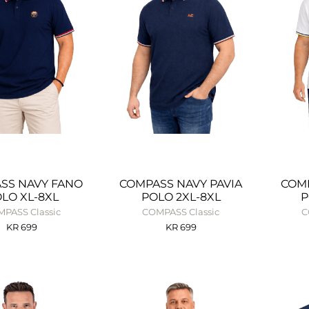
SS NAVY FANO
COMPASS NAVY PAVIA
COMP
LO XL-8XL
POLO 2XL-8XL
P
PASS Classic
COMPASS Classic
C
KR
699
KR
699