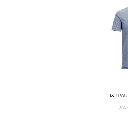
J&J PA
JACK