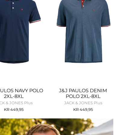
AULOS NAVY POLO
J&J PAULOS DENIM
2XL-8XL
POLO 2XL-8XL
CK & JONES Plus
JACK & JONES Plus
KR
449,95
KR
449,95