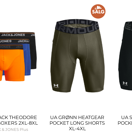
PACK THEODORE
UA GRØNN HEATGEAR
UA 
BOXERS 2XL-8XL
POCKET LONG SHORTS
POCK
XL-4XL
 & JONES Plus