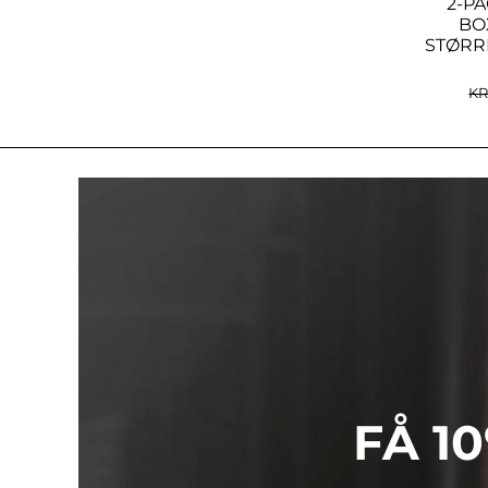
2-PA
BO
STØRR
K
FÅ 1