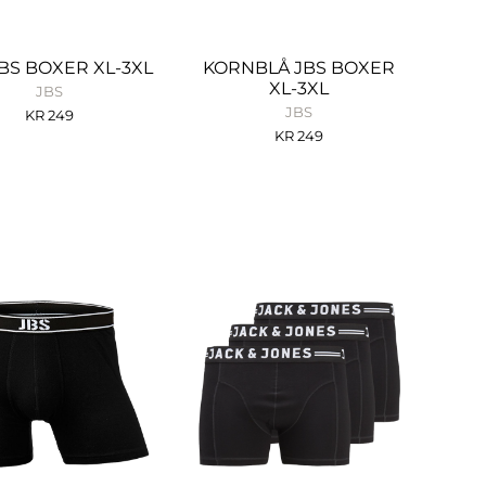
BS BOXER XL-3XL
KORNBLÅ JBS BOXER
XL-3XL
JBS
JBS
KR
249
KR
249