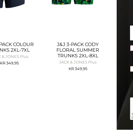
-PACK COLOUR
J&J 3-PACK CODY
NKS 2XL-7XL
FLORAL SUMMER
TRUNKS 2XL-8XL
 & JONES Plus
JACK & JONES Plus
KR
349,95
KR
349,95