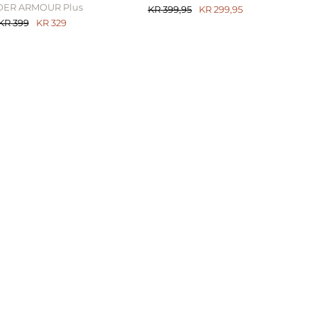
ER ARMOUR Plus
KR
399,95
KR
299,95
KR
399
KR
329