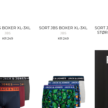
S BOXER XL-3XL
SORT JBS BOXER XL-3XL
SORT 
STØR
JBS
JBS
KR
249
KR
249