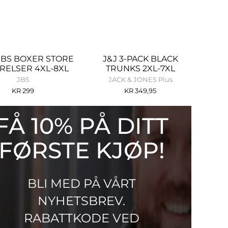
JBS BOXER STORE
J&J 3-PACK BLACK
RELSER 4XL-8XL
TRUNKS 2XL-7XL
JBS
JACK & JONES Plus
KR
299
KR
349,95
FÅ 10% PÅ DITT
FØRSTE KJØP!
BLI MED PÅ VÅRT
NYHETSBREV.
RABATTKODE VED