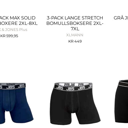
PACK MAX SOLID
3-PACK LANGE STRETCH
GRÅ J
OXERE 2XL-8XL
BOMULLSBOKSERE 2XL-
7XL
 & JONES Plus
XLMANN
KR
599,95
KR
449