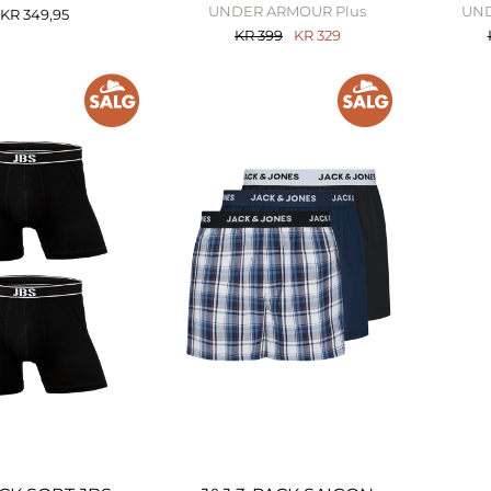
UNDER ARMOUR Plus
UND
KR
349,95
KR
399
KR
329