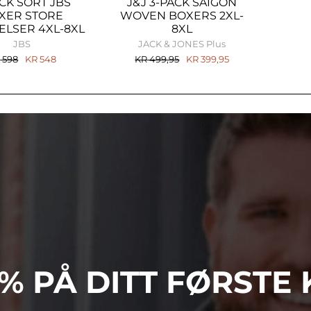
CK SORT JBS
J&J 3-PACK SAIGON
XER STORE
WOVEN BOXERS 2XL-
ELSER 4XL-8XL
8XL
JBS
JACK & JONES Plus
R
598
KR
548
KR
499,95
KR
399,95
0% PÅ DITT FØRSTE 